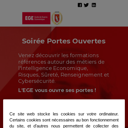
Soirée Portes Ouvertes
Venez découvrir les formations
références autour des métiers de
l'Intelligence Economique,
Risques, Sûreté, Renseignement et
Cybersécurité.
L'EGE vous ouvre ses portes !
Mercredi 27 mai 2026
à 19h00
Ce site web stocke les cookies sur votre ordinateur.
(accueil à partir de 18h45)
Certains cookies sont nécessaires au bon fonctionnement
du site, et d’autres nous permettent de collecter des
196, rue de Grenelle,